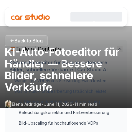
Back to Blog
KI-Auto-Fotoeditor für
Table of Contents
Händler — Bessere
KI-Auto-Fotoeditor für Händler — Bessere
Bilder, schnellere Verkäufe | Car Studio AI
Bilder, schnellere
Warum Ihre VDP-Fotos Sie Bruttogewinn kosten
Verkäufe
Was KI-Auto-Fotobearbeitung tatsächlich leistet
KI-Hintergrundentfernung und -ersetzung
Elena Aldridge
•
June 11, 2026
•
11
min read
Beleuchtungskorrektur und Farbverbesserung
Bild-Upscaling für hochauflösende VDPs