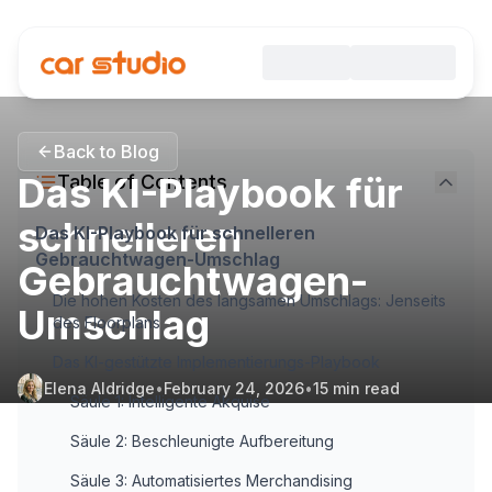
Back to Blog
Das KI-Playbook für
Table of Contents
schnelleren
Das KI-Playbook für schnelleren
Gebrauchtwagen-Umschlag
Gebrauchtwagen-
Die hohen Kosten des langsamen Umschlags: Jenseits
Umschlag
des Floorplans
Das KI-gestützte Implementierungs-Playbook
Elena Aldridge
•
February 24, 2026
•
15
min read
Säule 1: Intelligente Akquise
Säule 2: Beschleunigte Aufbereitung
Säule 3: Automatisiertes Merchandising