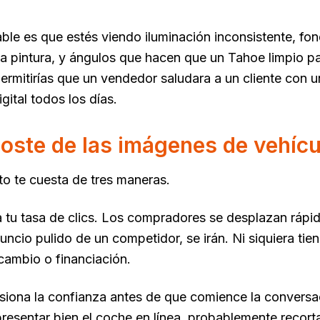
le es que estés viendo iluminación inconsistente, fond
la pintura, y ángulos que hacen que un Tahoe limpio 
ermitirías que un vendedor saludara a un cliente con
gital todos los días.
 coste de las imágenes de vehícu
o te cuesta de tres maneras.
 tu tasa de clics. Los compradores se desplazan rápid
uncio pulido de un competidor, se irán. Ni siquiera tie
rcambio o financiación.
siona la confianza antes de que comience la convers
resentar bien el coche en línea, probablemente recorta