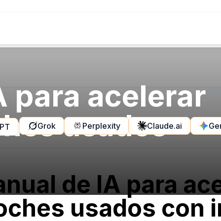
A para acelerar
ches usados
Grok
Perplexity
Claude.ai
Ge
GPT
anual de IA para ace
oches usados con 