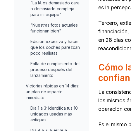
"La IA es demasiado cara
es la percepc
o demasiado compleja
para mi equipo"
Tercero, exti
"Nuestras fotos actuales
funcionan bien"
financiación,
en 28 días co
Edición excesiva y hacer
que los coches parezcan
reacondicion
poco realistas
Falta de cumplimiento del
Cómo la
proceso después del
confian
lanzamiento
Victorias rápidas en 14 días:
La consistenc
un plan de impacto
inmediato
los mismos án
Día 1 a 3: Identifica tus 10
operación co
unidades usadas más
antiguas
Es el mismo p
Día 4 a 7: Vuelve a