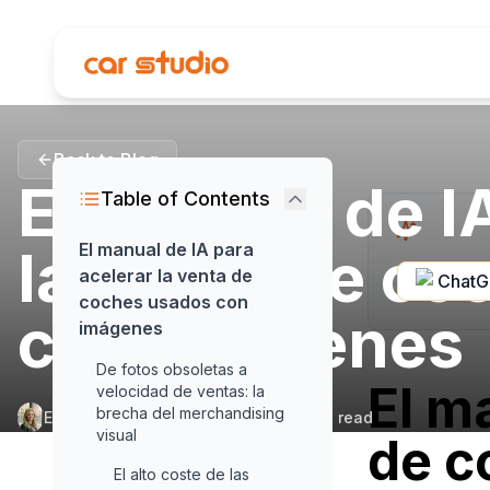
Back to Blog
El manual de I
Table of Contents
la venta de co
El manual de IA para
acelerar la venta de
Chat
coches usados con
con imágenes
imágenes
De fotos obsoletas a
El m
velocidad de ventas: la
brecha del merchandising
Elena Aldridge
•
March 6, 2026
•
22
min read
visual
de c
El alto coste de las