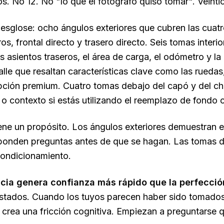
os. No 12. No "lo que el fotógrafo quiso tomar". Veinti
desglose: ocho ángulos exteriores que cubren las cuatro
os, frontal directo y trasero directo. Seis tomas interi
os asientos traseros, el área de carga, el odómetro y la
lle que resaltan características clave como las ruedas,
pción premium. Cuatro tomas debajo del capó y del chasi
a o contexto si estás utilizando el reemplazo de fondo 
ne un propósito. Los ángulos exteriores demuestran e
sponden preguntas antes de que se hagan. Las tomas de d
condicionamiento.
cia genera confianza más rápido que la perfecció
stados. Cuando los tuyos parecen haber sido tomados 
e crea una fricción cognitiva. Empiezan a preguntarse 