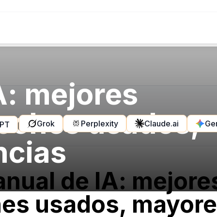
A: mejores
oches usados,
Grok
Perplexity
Claude.ai
Ge
GPT
ncias
anual de IA: mejor
es usados, mayore