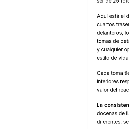
ser de 25 fot
Aquí está el 
cuartos traser
delanteros, l
tomas de deta
y cualquier o
estilo de vid
Cada toma tie
interiores re
valor del rea
La consisten
docenas de li
diferentes, s