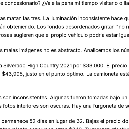
te concesionario? ¿Vale la pena mi tiempo visitarlo o ll
as matan las tres. La iluminación inconsistente hace
án obteniendo. Los fondos desordenados gritan "no no
rrosas sugieren que el propio vehículo podría estar igu
as malas imágenes no es abstracto. Analicemos los nú
 Silverado High Country 2021 por $38,000. El precio 
 $43,995, justo en el punto óptimo. La camioneta está 
s son inconsistentes. Algunas fueron tomadas bajo un s
s fotos interiores son oscuras. Hay una furgoneta de se
 permanece 52 días en lugar de 32. Bajas el precio d