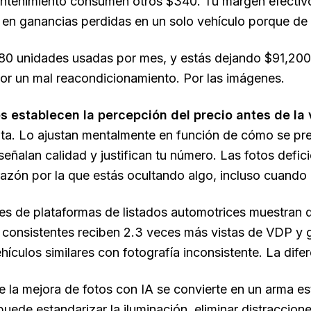
ntenimiento consumen otros $340. Tu margen efectivo
 en ganancias perdidas en un solo vehículo porque de 
 80 unidades usadas por mes, y estás dejando $91,20
or un mal reacondicionamiento. Por las imágenes.
 establecen la percepción del precio antes de la v
ta. Lo ajustan mentalmente en función de cómo se pres
señalan calidad y justifican tu número. Las fotos def
azón por la que estás ocultando algo, incluso cuando 
es de plataformas de listados automotrices muestran 
y consistentes reciben 2.3 veces más vistas de VDP y
hículos similares con fotografía inconsistente. La difer
 la mejora de fotos con IA se convierte en un arma est
puede estandarizar la iluminación, eliminar distraccione