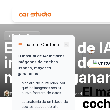
Back to Blog
El manual de I
Table of Contents
imágenes de c
El manual de IA: mejores
imágenes de coches
Chat
usados, mayores
mayores gana
ganancias
Más allá de la intuición: por
El m
qué las imágenes son tu
nueva frontera de datos
Elena Aldridge
•
May 21, 2026
•
22
min read
coch
La anatomía de un listado de
coches usados de alto