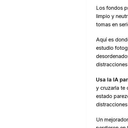
Los fondos pr
limpio y neut
tomas en seri
Aquí es donde
estudio fotog
desordenados
distracciones
Usa la IA pa
y cruzarla te
estado parezc
distracciones
Un mejorador 
perdieron en 