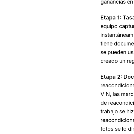
ganancias en 
Etapa 1: Tas
equipo captur
instantáneame
tiene documen
se pueden usa
creado un reg
Etapa 2: Do
reacondiciona
VIN, las marc
de reacondici
trabajo se hi
reacondiciona
fotos se lo di