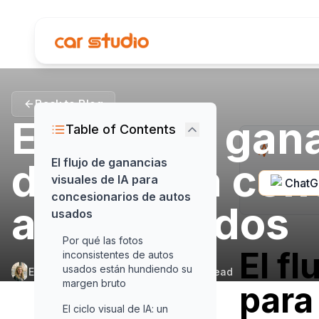
Back to Blog
El flujo de gan
Table of Contents
de IA para con
El flujo de ganancias
visuales de IA para
Chat
concesionarios de autos
autos usados
usados
Por qué las fotos
El f
inconsistentes de autos
usados están hundiendo su
Elena Aldridge
•
June 1, 2026
•
17
min read
margen bruto
para
El ciclo visual de IA: un