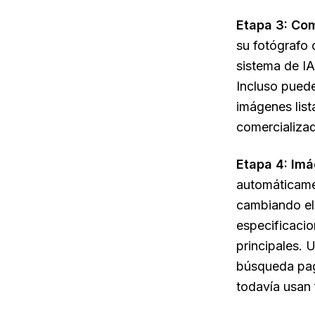
Etapa 3: Com
su fotógrafo o
sistema de IA
Incluso puede
imágenes list
comercializa
Etapa 4: Im
automáticamen
cambiando el
especificacio
principales. 
búsqueda pag
todavía usan 