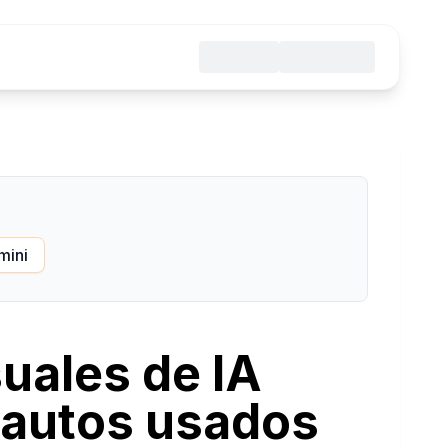
mini
suales de IA
 autos usados