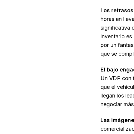
Los retrasos
horas en llev
significativa 
inventario es
por un fantas
que se comple
El bajo enga
Un VDP con f
que el vehícu
llegan los le
negociar más
Las imágenes
comercializac