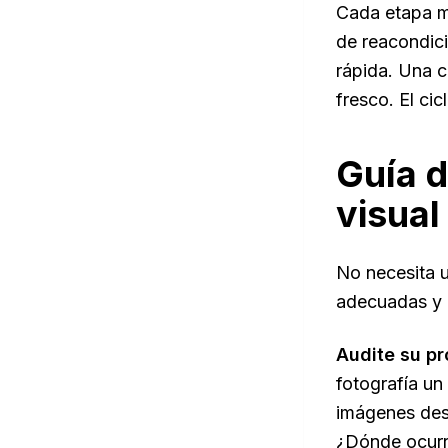
Cada etapa mu
de reacondic
rápida. Una c
fresco. El ci
Guía d
visual
No necesita u
adecuadas y l
Audite su pr
fotografía un
imágenes desp
¿Dónde ocurr