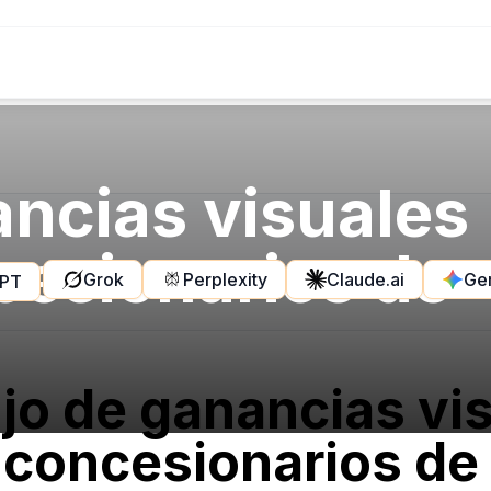
ancias visuales
cesionarios de
Grok
Perplexity
Claude.ai
Ge
GPT
lujo de ganancias vi
 concesionarios de