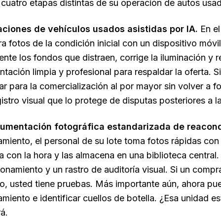
cuatro etapas distintas de su operación de autos usa
aciones de vehículos usados asistidas por IA.
En el
a fotos de la condición inicial con un dispositivo móvil
nte los fondos que distraen, corrige la iluminación y r
tación limpia y profesional para respaldar la oferta. S
r para la comercialización al por mayor sin volver a f
istro visual que lo protege de disputas posteriores a l
cumentación fotográfica estandarizada de reacon
miento, el personal de su lote toma fotos rápidas con e
a con la hora y las almacena en una biblioteca central
onamiento y un rastro de auditoría visual. Si un comp
zo, usted tiene pruebas. Más importante aún, ahora pue
miento e identificar cuellos de botella. ¿Esa unidad es
rá.