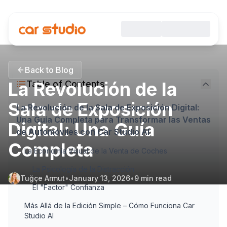
Back to Blog
La Revolución de la
Table of Contents
Sala de Exposición
La Revolución de la Sala de Exposición Digital:
Una Guía Completa para Transformar las Ventas
Digital: Una Guía
de Automóviles con Car Studio AI
Completa
La Economía Visual de la Venta de Coches
La Psicología de la Distracción
Tuğçe Armut
•
January 13, 2026
•
9
min read
El "Factor" Confianza
Más Allá de la Edición Simple – Cómo Funciona Car
Studio AI