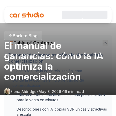
Back to Blog
El manual de
Table of Contents
ganancias: cómo la IA
El manual de ganancias: cómo la IA optimiza la
comercialización
optimiza la
El costo real de la comercialización lenta
comercialización
Dónde la IA optimiza el flujo de trabajo de
comercialización
Elena Aldridge
•
May 8, 2026
•
19
min read
Edición de fotos con IA: de la materia prima a la lista
para la venta en minutos
Descripciones con IA: copias VDP únicas y atractivas
a escala