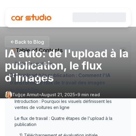
Back to Blog
IA auto: de l'upload à la
Table of Contents
publication, le flux
Table des matières
d'images
De l'upload à la publication : Comment l'IA
transforme le flux de travail des images
automobiles
Tuğçe Armut
•
August 21, 2025
•
9
min read
Introduction : Pourquoi les visuels définissent les
ventes de voitures en ligne
Le flux de travail : Quatre étapes de l'upload à la
publication
1) Téléchargement et évaluation initiale