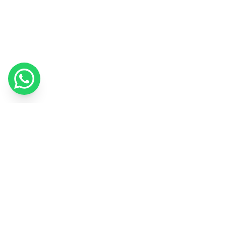
Nous utilisons des cookies pour améliorer votre expérience et
mesurer notre marketing.
Politique relative aux cookies
J'ai compris