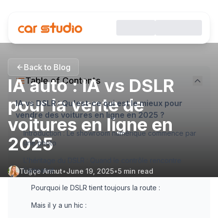
Back to Blog
IA auto : IA vs DSLR
Table of Contents
pour la vente de
IA vs DSLR : Qu'est-ce qui est le mieux pour
vendre des voitures en ligne en 2025 ?
voitures en ligne en
Introduction : Le showroom numérique commence par
2025
une photo
L'héritage du DSLR : Quand le contrôle rencontre
l'artisanat
Tuğçe Armut
•
June 19, 2025
•
5
min read
Pourquoi le DSLR tient toujours la route :
Mais il y a un hic :