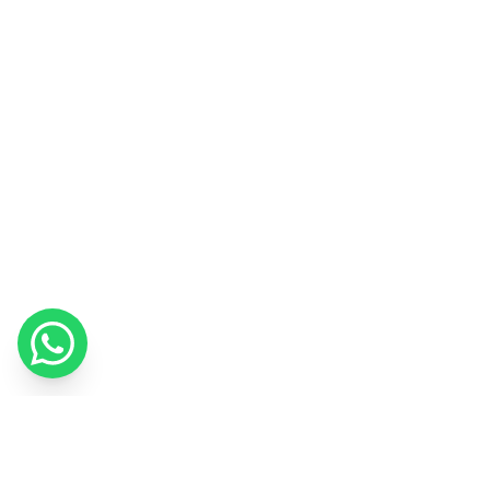
Nous utilisons des cookies pour améliorer votre expérience et
mesurer notre marketing.
Politique relative aux cookies
J'ai compris