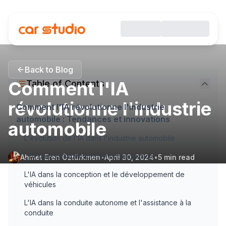
Back to Blog
Comment l'IA
Table of Contents
révolutionne l'industrie
Comment l'IA révolutionne l'industrie
automobile : Tendances et innovations
automobile
L'évolution de l'IA dans l'industrie automobile
L'IA dans la fabrication et la production
Ahmet Eren Öztürkmen
•
April 30, 2024
•
5
min read
L'IA dans la conception et le développement de
véhicules
L'IA dans la conduite autonome et l'assistance à la
conduite