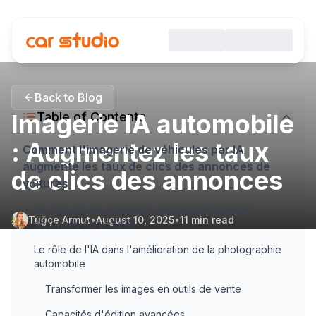
Back to Blog
Imagerie IA automobile
Table of Contents
: Augmentez les taux
Comment l'imagerie de véhicules par IA
augmente les taux de clics des annonces de
de clics des annonces
voitures
Le pouvoir des premières impressions dans les
Tuğçe Armut
•
August 10, 2025
•
11
min read
annonces de voitures
Le rôle de l'IA dans l'amélioration de la photographie
automobile
Transformer les images en outils de vente
Capacités d'édition avancées