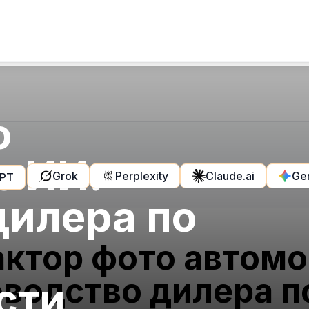
о
с ИИ:
Grok
Perplexity
Claude.ai
Ge
GPT
дилера по
ктор фото автомо
водство дилера п
сти