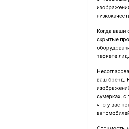
изображения
низкокачест
Когда ваши 
скрытые про
оборудовани
теряете лид
Несогласова
ваш бренд. 
изображений
сумерках, с
что у вас н
автомобилей
Стоимость м