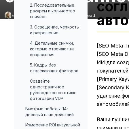
согл
2. Последовательные
ракурсы и количество
авт
Elena Aldridge
•
June 12, 2026
•
9
min read
снимков
3. Освещение, четкость
и разрешение
4. Детальные снимки,
[SEO Meta Ti
которые отвечают на
[SEO Meta D
возражения
ИИ для созд
5. Кадры без
покупателей
отвлекающих факторов
[Primary Ke
Создайте
одностраничное
[Secondary 
руководство по стилю
удаление фо
фотографии VDP
автомобилей
Быстрые победы: 14-
дневный план действий
Ваши лучшие
Измерение ROI визуальной
снимали в п