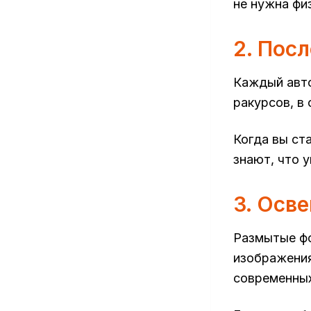
не нужна фи
2. Пос
Каждый авто
ракурсов, в
Когда вы ст
знают, что 
3. Осв
Размытые фо
изображения
современных