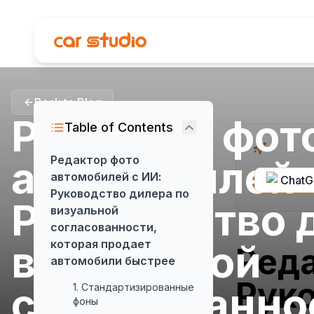
Back to Blog
Редактор фот
Table of Contents
автомобилей 
Редактор фото
автомобилей с ИИ:
Chat
Руководство дилера по
Руководство 
визуальной
согласованности,
визуальной
которая продает
Реда
автомобили быстрее
Руко
согласованно
1. Стандартизированные
фоны