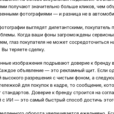
ми получают значительно больше кликов, чем об
венными фотографиями — и разница не в автомобил
фотографии выглядят дилетантскими, покупатель п
блемы. Когда ваши фоны загромождены сервисны
ем, глаз покупателя не может сосредоточиться на
. Вы теряете сделку.
нные изображения подрывают доверие к бренду 
Каждое объявление — это рекламный щит. Если о
 высокого разрешения с чистым фоном, а следующ
 тележкой для покупок в кадре, то сообщение, кот
ет стандартов. Доверие к бренду строится на сог
 с ИИ — это самый быстрый способ достичь этого
едленного оборота увеличивается ежедневно. Ес