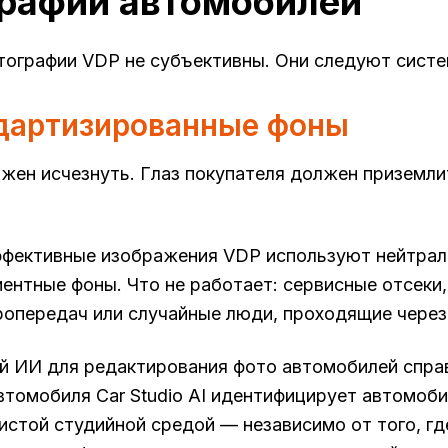
рафии автомобилей
ографии VDP не субъективны. Они следуют систем
ндартизированные фоны
жен исчезнуть. Глаз покупателя должен приземлит
фективные изображения VDP используют нейтраль
иентные фоны. Что не работает: сервисные отсеки
ропередач или случайные люди, проходящие через
 ИИ для редактирования фото автомобилей справ
втомобиля Car Studio AI идентифицирует автомоби
истой студийной средой — независимо от того, гд