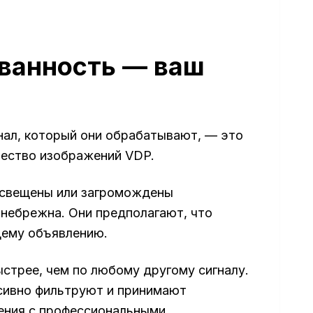
ованность — ваш
нал, который они обрабатывают, — это
чество изображений VDP.
освещены или загромождены
 небрежна. Они предполагают, что
щему объявлению.
стрее, чем по любому другому сигналу.
сивно фильтруют и принимают
ления с профессиональными