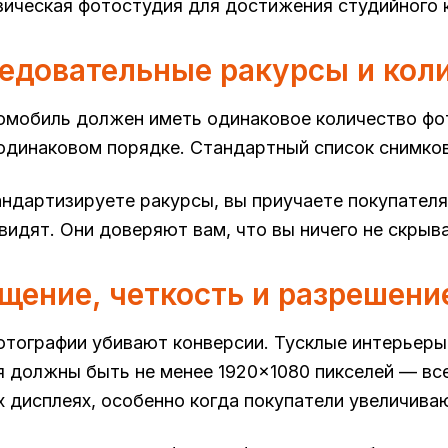
зическая фотостудия для достижения студийного 
ледовательные ракурсы и кол
мобиль должен иметь одинаковое количество фот
 одинаковом порядке. Стандартный список снимков
андартизируете ракурсы, вы приучаете покупател
увидят. Они доверяют вам, что вы ничего не скрыв
ещение, четкость и разрешени
тографии убивают конверсии. Тусклые интерьер
 должны быть не менее 1920×1080 пикселей — все
 дисплеях, особенно когда покупатели увеличива