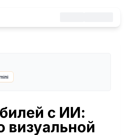
mini
билей с ИИ:
о визуальной