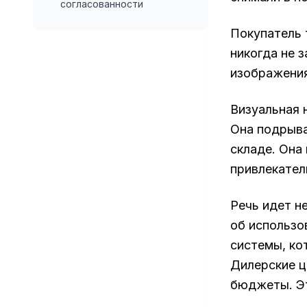
согласованности
Покупатель 
никогда не 
изображения
Визуальная 
Она подрыва
складе. Она
привлекател
Речь идет н
об использо
системы, ко
Дилерские ц
бюджеты. Эт