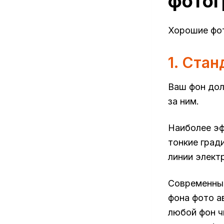
фотог
Хорошие фот
1. Ста
Ваш фон дол
за ним.
Наиболее эф
тонкие град
линии элект
Современный
фона фото а
любой фон ч