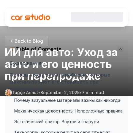
Back to Blog
ИИ для авто: Уход за
Table of Contents
авто и его ценность
Содержание
при перепродаже
Основы ухода за автомобилем, которые
максимизируют его стоимость при
перепродаже
Tuğçe Armut
•
September 2, 2025
•
7
min read
Почему визуальные материалы важны как никогда
Механическая целостность: Непреложные правила
Эстетический фактор: Внутри и снаружи
Технологии, которые берут на себя тяжелую