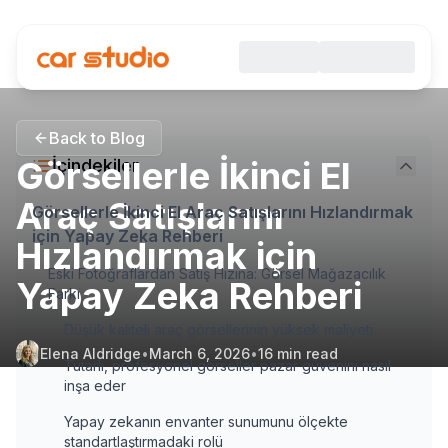
Back to Blog
Görsellerle İkinci El
İçindekiler
Araç Satışlarını
Görsellerle İkinci El Araç Satışlarını Hızlandırmak
için Yapay Zeka Rehberi
Hızlandırmak için
Eski Fotoğraflardan Satış Hızına: Görsel Mağazacılık
Yapay Zeka Rehberi
Farkı
Düşük kaliteli araç görsellerinin yüksek maliyeti
Elena Aldridge
•
March 6, 2026
•
16
min read
Tutarlı, profesyonel görseller pazar güvenini nasıl
inşa eder
Yapay zekanın envanter sunumunu ölçekte
standartlaştırmadaki rolü