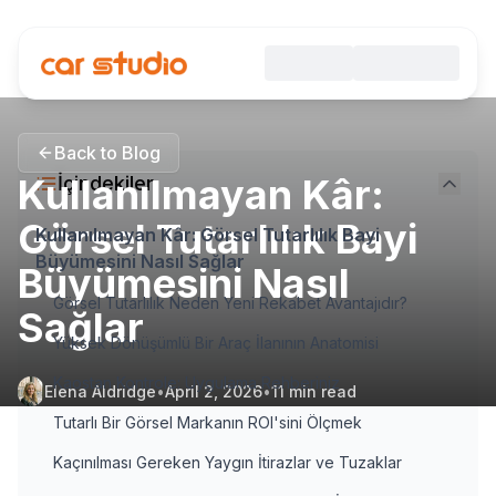
Back to Blog
Kullanılmayan Kâr:
İçindekiler
Görsel Tutarlılık Bayi
Kullanılmayan Kâr: Görsel Tutarlılık Bayi
Büyümesini Nasıl Sağlar
Büyümesini Nasıl
Görsel Tutarlılık Neden Yeni Rekabet Avantajıdır?
Sağlar
Yüksek Dönüşümlü Bir Araç İlanının Anatomisi
Kaostan Kontrole: Uygulama Rehberiniz
Elena Aldridge
•
April 2, 2026
•
11
min read
Tutarlı Bir Görsel Markanın ROI'sini Ölçmek
Kaçınılması Gereken Yaygın İtirazlar ve Tuzaklar