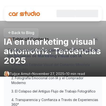
Back to Blog
IA en marketing visual
Table of Contents
automotriz: Tendencias
Tendencias de Concesionarios 2025: El Auge de
los Sistemas de Marketing Visual con IA
2025
1. El Nuevo Estándar Visual del Comercio Minorista
Automotriz
Tuğçe Armut
•
November 27, 2025
•
10
min read
2. Fotografía Emocional con IA y el Comprador
Moderno
3. El Colapso del Antiguo Flujo de Trabajo Fotográfico
4. Transparencia y Confianza a Través de Experiencias
360°