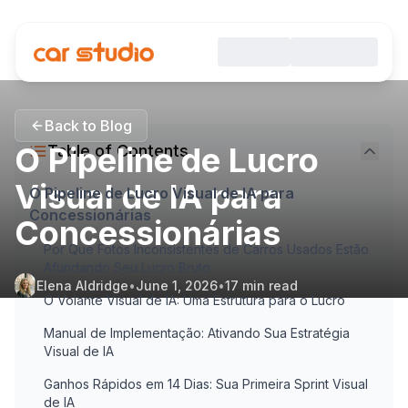
Back to Blog
O Pipeline de Lucro
Table of Contents
Visual de IA para
O Pipeline de Lucro Visual de IA para
Concessionárias
Concessionárias
Por Que Fotos Inconsistentes de Carros Usados Estão
Afundando Seu Lucro Bruto
Elena Aldridge
•
June 1, 2026
•
17
min read
O Volante Visual de IA: Uma Estrutura para o Lucro
Manual de Implementação: Ativando Sua Estratégia
Visual de IA
Ganhos Rápidos em 14 Dias: Sua Primeira Sprint Visual
de IA