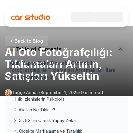
Back to Blog
AI Oto Fotoğrafçılığı:
Table of Contents
Tıklamaları Artırın,
Akıllı Yapay Zeka Destekli Otomobil
Fotoğrafçılığı ile Tıklamaları Artırmak: Bir İlanı
Satışları Yükseltin
Öne Çıkaran Nedir?
Çevrimiçi Araba Satışlarının Görsel Savaş Alanı
Tuğçe Armut
•
September 1, 2025
•
9
min read
1. İlk İzlenimlerin Psikolojisi
2. Alıcıları Ne Tıklatır?
3. Gizli Silah Olarak Yapay Zeka
4. Ölçekte Markalaşma ve Tutarlılık