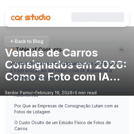
Back to Blog
Vendas de Carros
Table of Contents
Consignados em 2026:
Vendas de Carros Consignados em 2026: Como
a Padronização de Fotos com IA Aumenta a
Como a Foto com IA...
Confiança e os Leads
O Que o Modelo de Consignação Significa nas Vendas
Serdar Pamur
•
February 19, 2026
•
5
min read
Automotivas
Por Que as Empresas de Consignação Lutam com as
Fotos de Listagem
O Custo Oculto de um Estúdio Físico de Fotos de
Carros