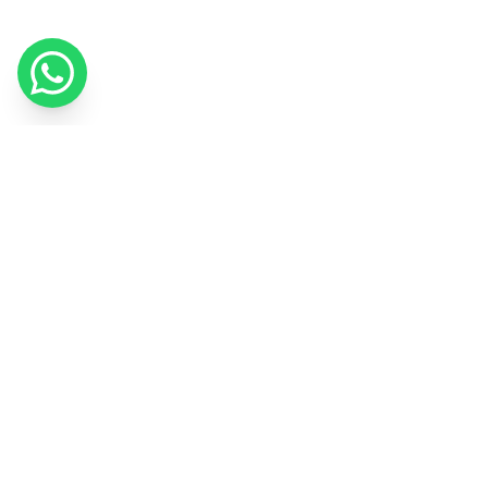
Utilizamos cookies para melhorar a sua experiência e medir o nosso
marketing.
Política de Cookies
Entendi