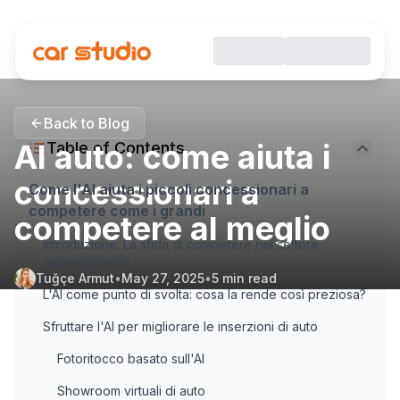
Back to Blog
AI auto: come aiuta i
Table of Contents
concessionari a
Come l'AI aiuta i piccoli concessionari a
competere come i grandi
competere al meglio
Introduzione: La sfida di competere nel settore
automobilistico
Tuğçe Armut
•
May 27, 2025
•
5
min read
L'AI come punto di svolta: cosa la rende così preziosa?
Sfruttare l'AI per migliorare le inserzioni di auto
Fotoritocco basato sull'AI
Showroom virtuali di auto