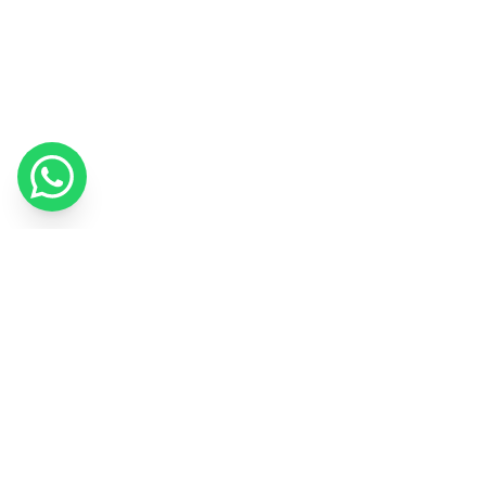
Utilizamos cookies para melhorar a sua experiência e medir o nosso
marketing.
Política de Cookies
Entendi