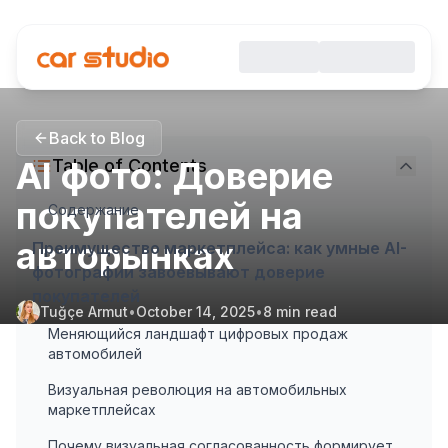
Back to Blog
AI фото: Доверие
Table of Contents
покупателей на
Содержание
авторынках
Преимущество маркетплейса: как умные AI-
фотографии завоевывают доверие
покупателей
Tuğçe Armut
•
October 14, 2025
•
8
min read
Меняющийся ландшафт цифровых продаж
автомобилей
Визуальная революция на автомобильных
маркетплейсах
Почему визуальная согласованность формирует