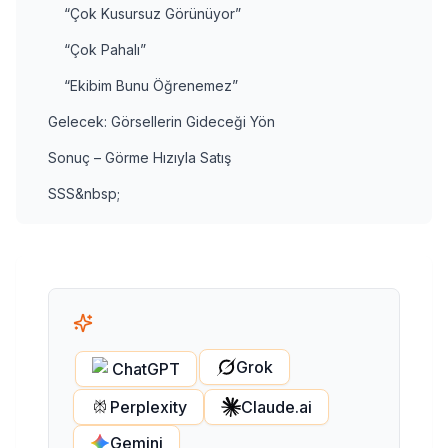
“Çok Kusursuz Görünüyor”
“Çok Pahalı”
“Ekibim Bunu Öğrenemez”
Gelecek: Görsellerin Gideceği Yön
Sonuç – Görme Hızıyla Satış
SSS&nbsp;
Grok
ChatGPT
Perplexity
Claude.ai
Gemini