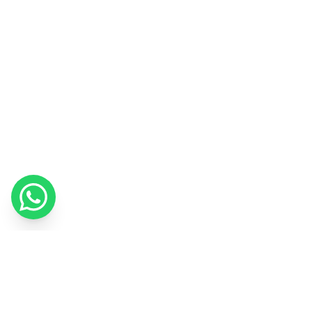
Utilizziamo i cookie per migliorare la tua esperienza e misurare il
nostro marketing.
Informativa sui cookie
Ho capito