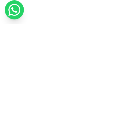
Utilizziamo i cookie per migliorare la tua esperienza e misurare il
nostro marketing.
Informativa sui cookie
Ho capito