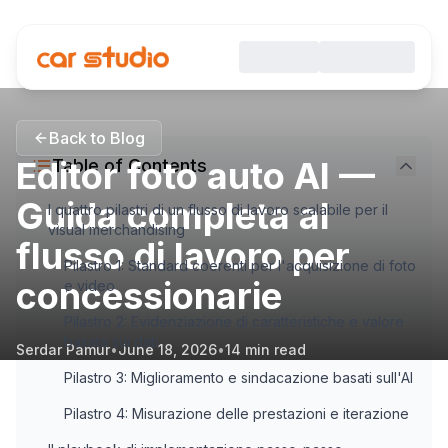
Back to Blog
Editor foto auto AI —
Table of Contents
Guida completa al
I quattro pilastri di un flusso di lavoro scalabile per il
visual merchandising
flusso di lavoro per
Pilastro 1: Standard coerenti per l'acquisizione di foto
concessionarie
e video
Pilastro 2: Evidenziazione di caratteristiche e valore
basata sui dati
Serdar Pamur
•
June 18, 2026
•
14
min read
Pilastro 3: Miglioramento e sindacazione basati sull'AI
Pilastro 4: Misurazione delle prestazioni e iterazione