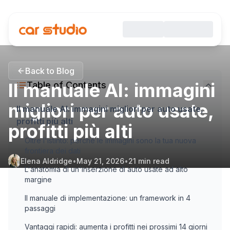
Back to Blog
Il manuale AI: immagini
Table of Contents
migliori per auto usate,
Il manuale AI: immagini migliori per auto usate,
profitti più alti
profitti più alti
Oltre l'istinto: perché le immagini sono la tua nuova
frontiera dei dati
Elena Aldridge
•
May 21, 2026
•
21
min read
L'anatomia di un'inserzione di auto usate ad alto
margine
Il manuale di implementazione: un framework in 4
passaggi
Vantaggi rapidi: aumenta i profitti nei prossimi 14 giorni