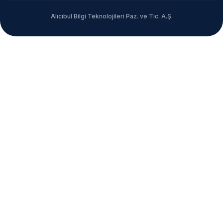
Alıcıbul Bilgi Teknolojileri Paz. ve Tic. A.Ş.