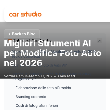
Back to Blog
Migliori Strumenti AI
Table of Contents
per Modifica Foto Auto
Migliori Strumenti AI per Modifica Foto Auto nel 2026
(Guida Completa)
nel 2026
Cos'è un Editor di Foto di Auto AI?
Perché le Concessionarie di Auto Usano l'Editing
Serdar Pamur
•
March 17, 2026
•
3
min read
Fotografico AI?
Elaborazione delle foto più rapida
Branding coerente
Costi di fotografia inferiori