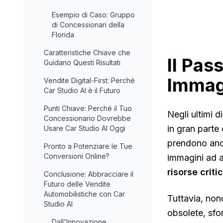
Esempio di Caso: Gruppo
di Concessionari della
Florida
Caratteristiche Chiave che
Il Pas
Guidano Questi Risultati
Immag
Vendite Digital-First: Perché
Car Studio AI è il Futuro
Punti Chiave: Perché il Tuo
Negli ultimi 
Concessionario Dovrebbe
in gran parte 
Usare Car Studio AI Oggi
prendono anch
Pronto a Potenziare le Tue
Conversioni Online?
immagini ad a
risorse criti
Conclusione: Abbracciare il
Futuro delle Vendite
Automobilistiche con Car
Tuttavia, non
Studio AI
obsolete, sfon
Dall'Innovazione