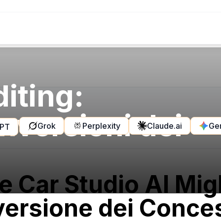
iting:
versioni dei
Grok
Perplexity
Claude.ai
Ge
GPT
 Car Studio AI Migli
ersione dei Conces