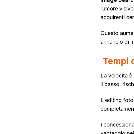
rumore visivo
acquirenti cer
Questo aument
annuncio di 
Tempi d
La velocità è
il passo, risc
L'editing fot
completamente
I concessiona
vantaggio nel 