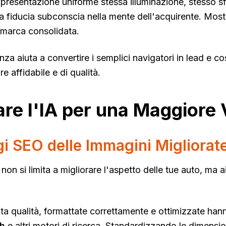
presentazione uniforme stessa illuminazione, stesso 
a fiducia subconscia nella mente dell'acquirente. Mostra
i marca consolidata.
za aiuta a convertire i semplici navigatori in lead e c
 affidabile e di qualità.
are l'IA per una Maggiore V
i SEO delle Immagini Migliorat
non si limita a migliorare l'aspetto delle tue auto, ma 
lta qualità, formattate correttamente e ottimizzate han
h
e altri motori di ricerca. Standardizzando le dimensio