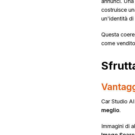
annunci. Una 
costruisce un
un'identità d
Questa coeren
come venditore
Sfrutt
Vantagg
Car Studio AI 
meglio
.
Immagini di a
Image Searc