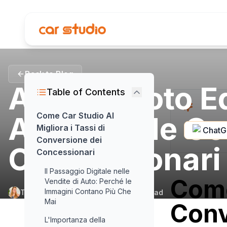
Back to Blog
AI Car Photo Ed
Table of Contents
Aumenta le Con
Come Car Studio AI
Migliora i Tassi di
Chat
Conversione dei
Concessionari
Concessionari
Il Passaggio Digitale nelle
Come
Vendite di Auto: Perché le
Immagini Contano Più Che
Tuğçe Armut
•
August 5, 2025
•
9
min read
Mai
Conv
L'Importanza della