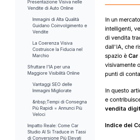
Presentazione Visiva nelle
Vendite di Auto Online
In un mercato
Immagini di Alta Qualità
Guidano Coinvolgimento e
intelligenti, 
Vendite
di vendita tra
La Coerenza Visiva
dall'IA, che 
Costruisce la Fiducia nel
spazio è
Car 
Marchio
visivamente on
Sfruttare l'IA per una
Maggiore Visibilità Online
punti di contat
Vantaggi SEO delle
In questo art
Immagini Migliorate
e contribuisc
&nbsp;Tempi di Consegna
Più Rapidi = Annunci Più
vendita digit
Veloci
Indice dei C
Impatto Reale: Come Car
Studio AI Si Traduce in Tassi
di Conversione Più Elevati