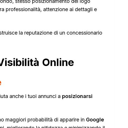
sfondo, stesso posizionamento del logo
 professionalità, attenzione ai dettagli e
ostruisce la reputazione di un concessionario
isibilità Online
e
aiuta anche i tuoi annunci a
posizionarsi
no maggiori probabilità di apparire in
Google
ni, migliorando la nitidezza e minimizzando il