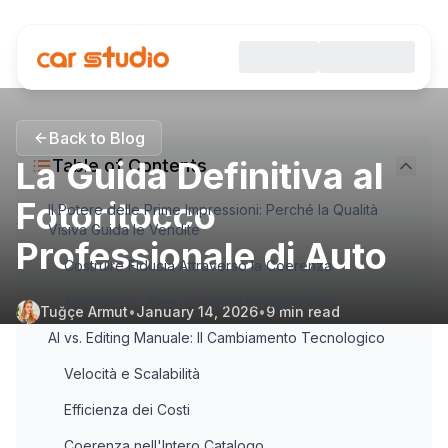
Back to Blog
La Guida Definitiva al
Table of Contents
Fotoritocco
Il Potere delle Prime Impressioni: Perché la Qualità
Visiva Guida le Vendite
Professionale di Auto
Costruire Fiducia Attraverso la Coerenza
Aumentare i Tassi di Click-Through (CTR)
Tuğçe Armut
•
January 14, 2026
•
9
min read
AI vs. Editing Manuale: Il Cambiamento Tecnologico
Velocità e Scalabilità
Efficienza dei Costi
Coerenza nell'Intero Catalogo