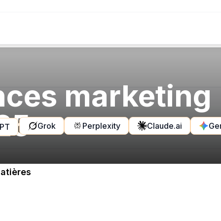
nces marketing
25
Grok
Perplexity
Claude.ai
Ge
GPT
atières