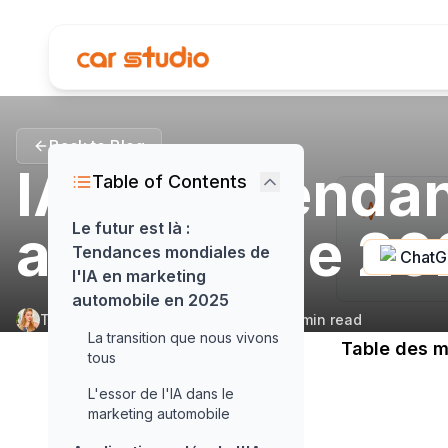
Back to Blog
IA auto: tenda
Table of Contents
automobile 20
Le futur est là :
Tendances mondiales de
Chat
l'IA en marketing
automobile en 2025
Tuğçe Armut
•
September 10, 2025
•
12
min read
La transition que nous vivons
Table des m
tous
L'essor de l'IA dans le
marketing automobile