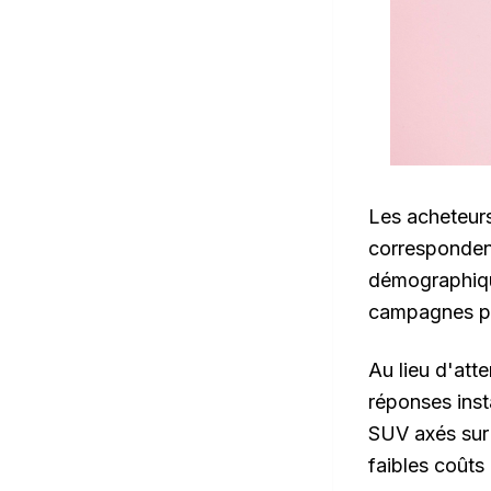
Les acheteurs
correspondent
démographiqu
campagnes pa
Au lieu d'att
réponses inst
SUV axés sur 
faibles coûts 