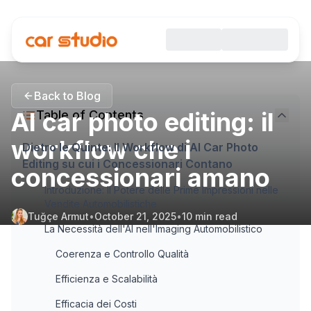
Back to Blog
AI car photo editing: il
Table of Contents
workflow che i
Dietro le Quinte: Il Workflow di AI Car Photo
Editing su cui i Concessionari Contano
concessionari amano
Introduzione: Il Potere delle Prime Impressioni nelle
Vendite Automobilistiche
Tuğçe Armut
•
October 21, 2025
•
10
min read
La Necessità dell'AI nell'Imaging Automobilistico
Coerenza e Controllo Qualità
Efficienza e Scalabilità
Efficacia dei Costi