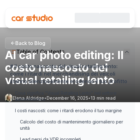
Back to Blog
AI car photo editing: Il
Table of Contents
costo nascosto del
# Il costo nascosto del visual retailing lento:
come i ritardi nel merchandising dei veicoli
visual retailing lento
stanno silenziosamente erodendo il tuo profitto
Cosa significa "Visual Retailing Lento" nel settore
Elena Aldridge
•
December 16, 2025
•
13
min read
automobilistico
I costi nascosti: come i ritardi erodono il tuo margine
Calcolo del costo di mantenimento giornaliero per
unità
Lead persi da VDP incompleti